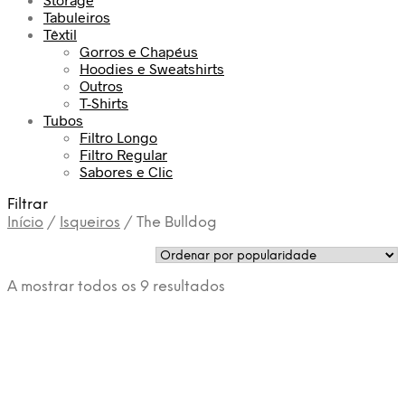
Tabuleiros
Têxtil
Gorros e Chapéus
Hoodies e Sweatshirts
Outros
T-Shirts
Tubos
Filtro Longo
Filtro Regular
Sabores e Clic
Filtrar
Início
/
Isqueiros
/
The Bulldog
Ordenado
A mostrar todos os 9 resultados
por
popularidade