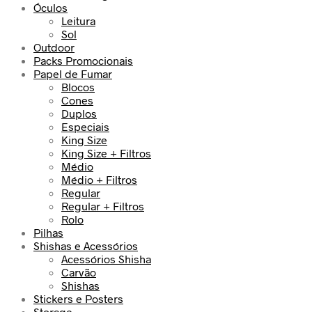
Óculos
Leitura
Sol
Outdoor
Packs Promocionais
Papel de Fumar
Blocos
Cones
Duplos
Especiais
King Size
King Size + Filtros
Médio
Médio + Filtros
Regular
Regular + Filtros
Rolo
Pilhas
Shishas e Acessórios
Acessórios Shisha
Carvão
Shishas
Stickers e Posters
Storage