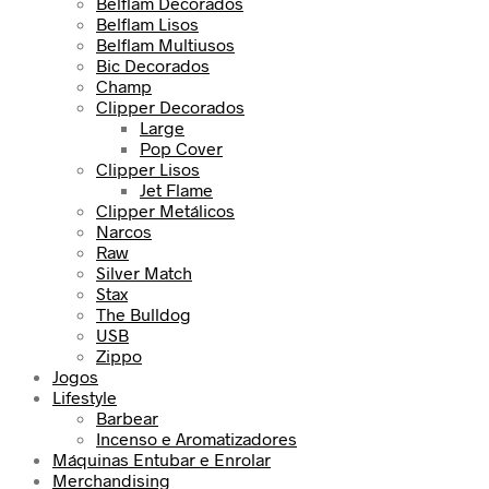
Belflam Decorados
Belflam Lisos
Belflam Multiusos
Bic Decorados
Champ
Clipper Decorados
Large
Pop Cover
Clipper Lisos
Jet Flame
Clipper Metálicos
Narcos
Raw
Silver Match
Stax
The Bulldog
USB
Zippo
Jogos
Lifestyle
Barbear
Incenso e Aromatizadores
Máquinas Entubar e Enrolar
Merchandising