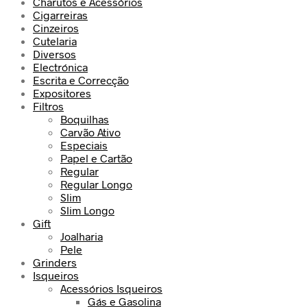
Charutos e Acessórios
Cigarreiras
Cinzeiros
Cutelaria
Diversos
Electrónica
Escrita e Correcção
Expositores
Filtros
Boquilhas
Carvão Ativo
Especiais
Papel e Cartão
Regular
Regular Longo
Slim
Slim Longo
Gift
Joalharia
Pele
Grinders
Isqueiros
Acessórios Isqueiros
Gás e Gasolina