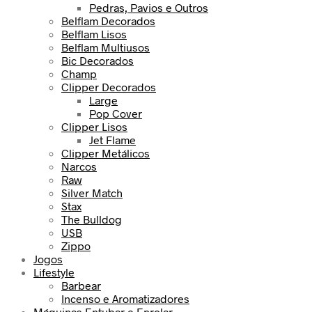
Pedras, Pavios e Outros
Belflam Decorados
Belflam Lisos
Belflam Multiusos
Bic Decorados
Champ
Clipper Decorados
Large
Pop Cover
Clipper Lisos
Jet Flame
Clipper Metálicos
Narcos
Raw
Silver Match
Stax
The Bulldog
USB
Zippo
Jogos
Lifestyle
Barbear
Incenso e Aromatizadores
Máquinas Entubar e Enrolar