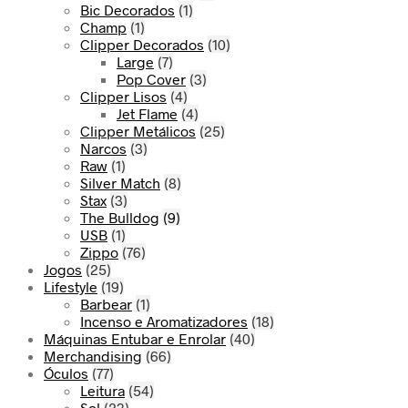
Bic Decorados
(1)
Champ
(1)
Clipper Decorados
(10)
Large
(7)
Pop Cover
(3)
Clipper Lisos
(4)
Jet Flame
(4)
Clipper Metálicos
(25)
Narcos
(3)
Raw
(1)
Silver Match
(8)
Stax
(3)
The Bulldog
(9)
USB
(1)
Zippo
(76)
Jogos
(25)
Lifestyle
(19)
Barbear
(1)
Incenso e Aromatizadores
(18)
Máquinas Entubar e Enrolar
(40)
Merchandising
(66)
Óculos
(77)
Leitura
(54)
Sol
(23)