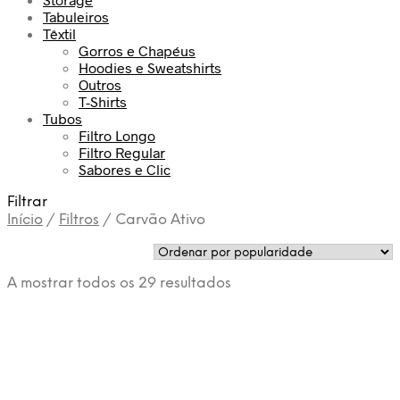
Tabuleiros
Têxtil
Gorros e Chapéus
Hoodies e Sweatshirts
Outros
T-Shirts
Tubos
Filtro Longo
Filtro Regular
Sabores e Clic
Filtrar
Início
/
Filtros
/
Carvão Ativo
Ordenado
A mostrar todos os 29 resultados
por
popularidade
€
6.60
€
11.90