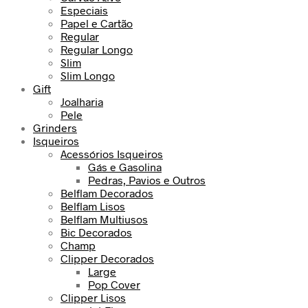
Especiais
Papel e Cartão
Regular
Regular Longo
Slim
Slim Longo
Gift
Joalharia
Pele
Grinders
Isqueiros
Acessórios Isqueiros
Gás e Gasolina
Pedras, Pavios e Outros
Belflam Decorados
Belflam Lisos
Belflam Multiusos
Bic Decorados
Champ
Clipper Decorados
Large
Pop Cover
Clipper Lisos