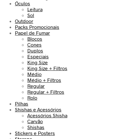
Óculos
Leitura
Sol
Outdoor
Packs Promocionais
Papel de Fumar
Blocos
Cones
Duplos
Especiais
King Size
King Size + Filtros
Médio
Médio + Filtros
Regular
Regular + Filtros
Rolo
Pilhas
Shishas e Acessórios
Acessórios Shisha
Carvão
Shishas
Stickers e Posters
Storage