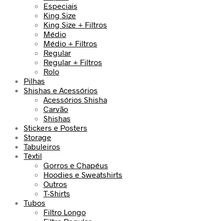
Especiais
King Size
King Size + Filtros
Médio
Médio + Filtros
Regular
Regular + Filtros
Rolo
Pilhas
Shishas e Acessórios
Acessórios Shisha
Carvão
Shishas
Stickers e Posters
Storage
Tabuleiros
Têxtil
Gorros e Chapéus
Hoodies e Sweatshirts
Outros
T-Shirts
Tubos
Filtro Longo