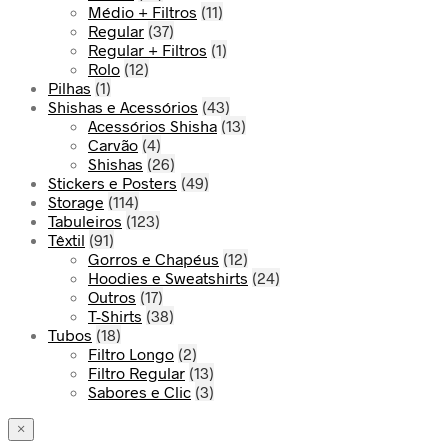
Médio + Filtros
(11)
Regular
(37)
Regular + Filtros
(1)
Rolo
(12)
Pilhas
(1)
Shishas e Acessórios
(43)
Acessórios Shisha
(13)
Carvão
(4)
Shishas
(26)
Stickers e Posters
(49)
Storage
(114)
Tabuleiros
(123)
Têxtil
(91)
Gorros e Chapéus
(12)
Hoodies e Sweatshirts
(24)
Outros
(17)
T-Shirts
(38)
Tubos
(18)
Filtro Longo
(2)
Filtro Regular
(13)
Sabores e Clic
(3)
×