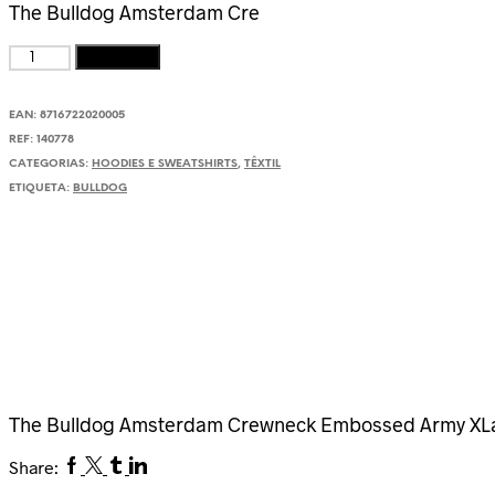
The Bulldog Amsterdam Cre
Quantidade
Adicionar
de
The
EAN:
8716722020005
Bulldog
Amsterdam
REF:
140778
Crewneck
CATEGORIAS:
HOODIES E SWEATSHIRTS
,
TÊXTIL
Embossed
ETIQUETA:
BULLDOG
Army
XLarge
The Bulldog Amsterdam Crewneck Embossed Army XL
Facebook
Twitter
Tumblr
Linkedin
Share: