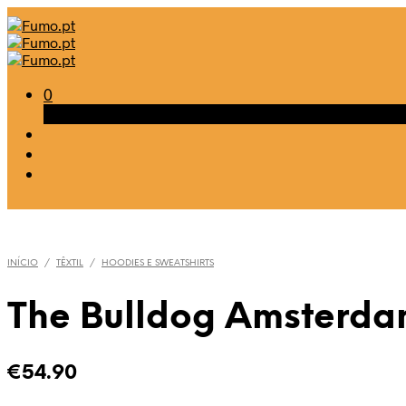
0
Carrinho
INÍCIO
/
TÊXTIL
/
HOODIES E SWEATSHIRTS
The Bulldog Amsterd
€
54.90